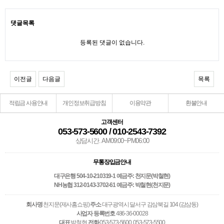
댓글목록
등록된 댓글이 없습니다.
이전글
다음글
목록
적립금 사용안내
개인정보취급방침
이용약관
환불안내
고객센터
053-573-5600 / 010-2543-7392
상담시간. AM09:00~PM06:00
무통장입금안내
대구은행 504-10-210319-1 예금주: 천지문(박철현)
NH농협 312-0143-3702-61 예금주: 박철현(천지문)
회사명
천지문(제사홈쇼핑)
주소
대구광역시 달서구 감삼북길 104 (감삼동)
사업자 등록번호
486-36-00028
대표
박철현
전화
053-573-5600, 053-573-5500