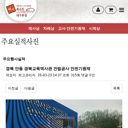
제사상
차례상
고사·안전기원제
시제상
주요행사실적
경북 안동 경북교육역사관 건립공사 안전기원제
작성자
최고관리자
26-03-23 14:37
조회
315회
댓글
0건
이전글
다음글
목록
본문