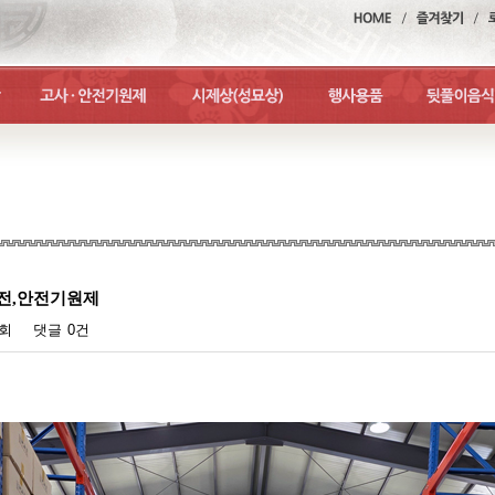
전,안전기원제
1회
댓글
0건
맨위로