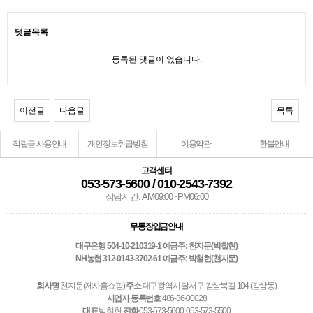
댓글목록
등록된 댓글이 없습니다.
이전글
다음글
목록
적립금 사용안내
개인정보취급방침
이용약관
환불안내
고객센터
053-573-5600 / 010-2543-7392
상담시간. AM09:00~PM06:00
무통장입금안내
대구은행 504-10-210319-1 예금주: 천지문(박철현)
NH농협 312-0143-3702-61 예금주: 박철현(천지문)
회사명
천지문(제사홈쇼핑)
주소
대구광역시 달서구 감삼북길 104 (감삼동)
사업자 등록번호
486-36-00028
대표
박철현
전화
053-573-5600, 053-573-5500