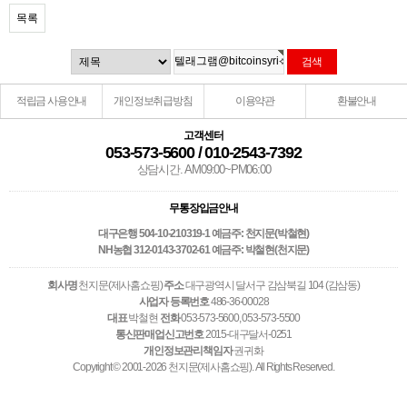
목록
적립금 사용안내
개인정보취급방침
이용약관
환불안내
고객센터
053-573-5600 / 010-2543-7392
상담시간. AM09:00~PM06:00
무통장입금안내
대구은행 504-10-210319-1 예금주: 천지문(박철현)
NH농협 312-0143-3702-61 예금주: 박철현(천지문)
회사명
천지문(제사홈쇼핑)
주소
대구광역시 달서구 감삼북길 104 (감삼동)
사업자 등록번호
486-36-00028
대표
박철현
전화
053-573-5600, 053-573-5500
통신판매업신고번호
2015-대구달서-0251
개인정보관리책임자
권귀화
Copyright © 2001-2026 천지문(제사홈쇼핑). All Rights Reserved.