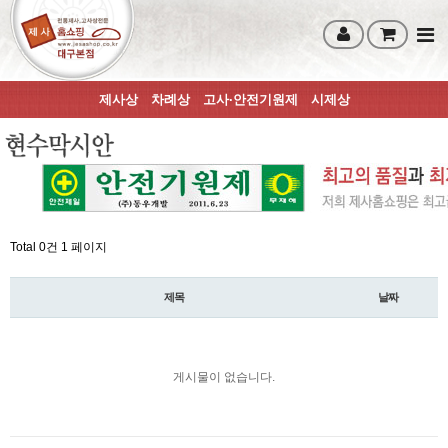
제사상
차례상
고사·안전기원제
시제상
Total 0건
1 페이지
제목
날짜
게시물이 없습니다.