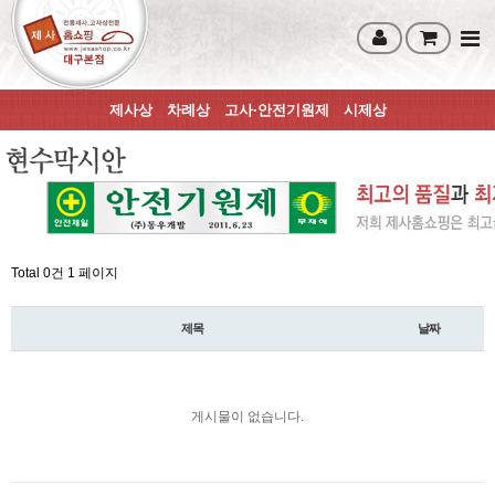
제사상
차례상
고사·안전기원제
시제상
Total 0건
1 페이지
제목
날짜
게시물이 없습니다.