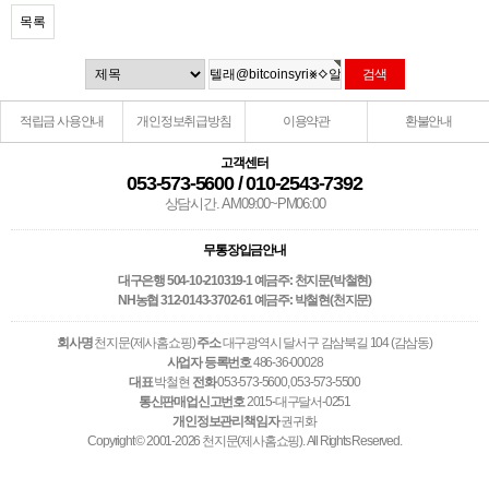
목록
적립금 사용안내
개인정보취급방침
이용약관
환불안내
고객센터
053-573-5600 / 010-2543-7392
상담시간. AM09:00~PM06:00
무통장입금안내
대구은행 504-10-210319-1 예금주: 천지문(박철현)
NH농협 312-0143-3702-61 예금주: 박철현(천지문)
회사명
천지문(제사홈쇼핑)
주소
대구광역시 달서구 감삼북길 104 (감삼동)
사업자 등록번호
486-36-00028
대표
박철현
전화
053-573-5600, 053-573-5500
통신판매업신고번호
2015-대구달서-0251
개인정보관리책임자
권귀화
Copyright © 2001-2026 천지문(제사홈쇼핑). All Rights Reserved.