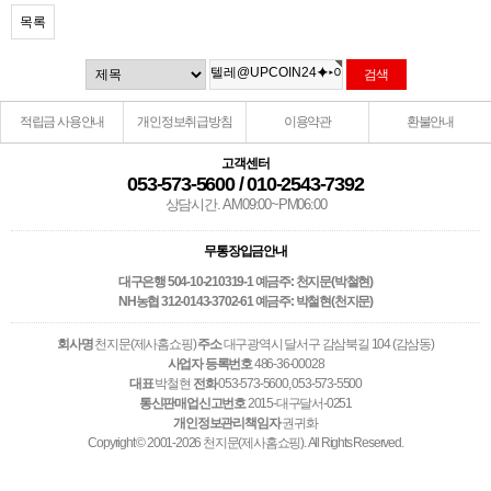
목록
적립금 사용안내
개인정보취급방침
이용약관
환불안내
고객센터
053-573-5600 / 010-2543-7392
상담시간. AM09:00~PM06:00
무통장입금안내
대구은행 504-10-210319-1 예금주: 천지문(박철현)
NH농협 312-0143-3702-61 예금주: 박철현(천지문)
회사명
천지문(제사홈쇼핑)
주소
대구광역시 달서구 감삼북길 104 (감삼동)
사업자 등록번호
486-36-00028
대표
박철현
전화
053-573-5600, 053-573-5500
통신판매업신고번호
2015-대구달서-0251
개인정보관리책임자
권귀화
Copyright © 2001-2026 천지문(제사홈쇼핑). All Rights Reserved.