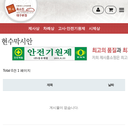
제사상
차례상
고사·안전기원제
시제상
Total 0건
1 페이지
제목
날짜
게시물이 없습니다.