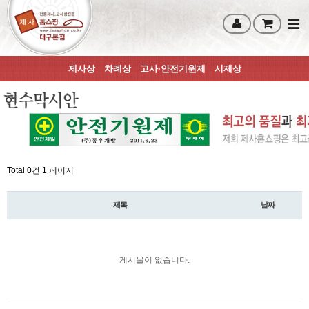
제사상
차례상
고사·안전기원제
시제상
Total 0건
1 페이지
제목
날짜
게시물이 없습니다.