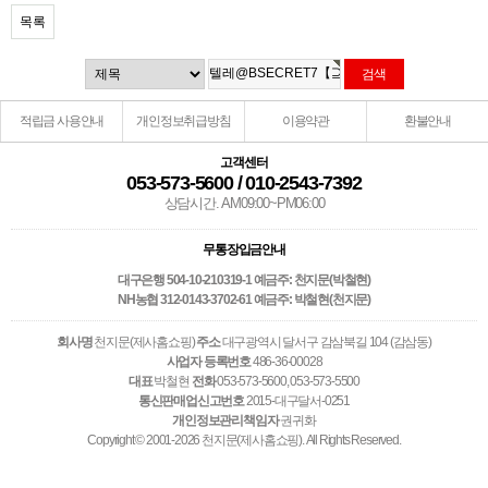
목록
적립금 사용안내
개인정보취급방침
이용약관
환불안내
고객센터
053-573-5600 / 010-2543-7392
상담시간. AM09:00~PM06:00
무통장입금안내
대구은행 504-10-210319-1 예금주: 천지문(박철현)
NH농협 312-0143-3702-61 예금주: 박철현(천지문)
회사명
천지문(제사홈쇼핑)
주소
대구광역시 달서구 감삼북길 104 (감삼동)
사업자 등록번호
486-36-00028
대표
박철현
전화
053-573-5600, 053-573-5500
통신판매업신고번호
2015-대구달서-0251
개인정보관리책임자
권귀화
Copyright © 2001-2026 천지문(제사홈쇼핑). All Rights Reserved.