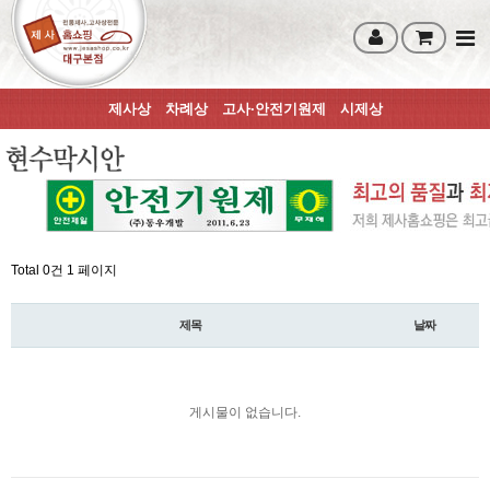
제사상
차례상
고사·안전기원제
시제상
Total 0건
1 페이지
제목
날짜
게시물이 없습니다.