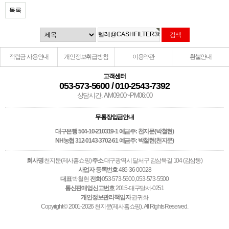
목록
적립금 사용안내
개인정보취급방침
이용약관
환불안내
고객센터
053-573-5600 / 010-2543-7392
상담시간. AM09:00~PM06:00
무통장입금안내
대구은행 504-10-210319-1 예금주: 천지문(박철현)
NH농협 312-0143-3702-61 예금주: 박철현(천지문)
회사명
천지문(제사홈쇼핑)
주소
대구광역시 달서구 감삼북길 104 (감삼동)
사업자 등록번호
486-36-00028
대표
박철현
전화
053-573-5600, 053-573-5500
통신판매업신고번호
2015-대구달서-0251
개인정보관리책임자
권귀화
Copyright © 2001-2026 천지문(제사홈쇼핑). All Rights Reserved.