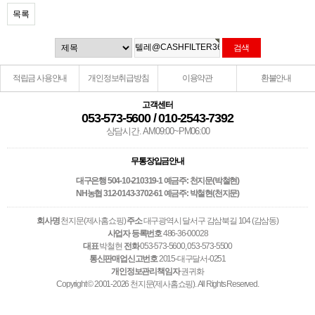
목록
적립금 사용안내
개인정보취급방침
이용약관
환불안내
고객센터
053-573-5600 / 010-2543-7392
상담시간. AM09:00~PM06:00
무통장입금안내
대구은행 504-10-210319-1 예금주: 천지문(박철현)
NH농협 312-0143-3702-61 예금주: 박철현(천지문)
회사명
천지문(제사홈쇼핑)
주소
대구광역시 달서구 감삼북길 104 (감삼동)
사업자 등록번호
486-36-00028
대표
박철현
전화
053-573-5600, 053-573-5500
통신판매업신고번호
2015-대구달서-0251
개인정보관리책임자
권귀화
Copyright © 2001-2026 천지문(제사홈쇼핑). All Rights Reserved.