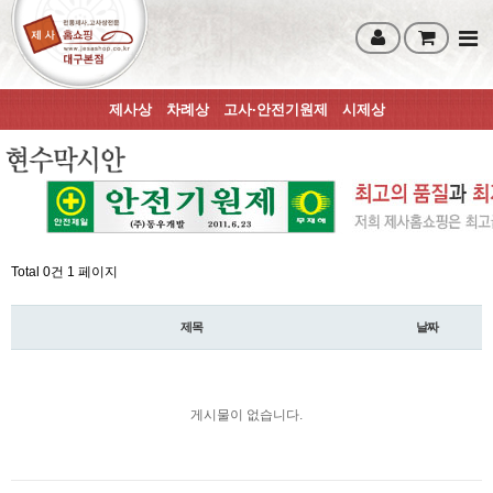
제사상
차례상
고사·안전기원제
시제상
Total 0건
1 페이지
제목
날짜
게시물이 없습니다.