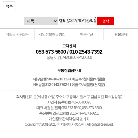
목록
적립금 사용안내
개인정보취급방침
이용약관
환불안내
고객센터
053-573-5600 / 010-2543-7392
상담시간. AM09:00~PM06:00
무통장입금안내
대구은행 504-10-210319-1 예금주: 천지문(박철현)
NH농협 312-0143-3702-61 예금주: 박철현(천지문)
회사명
천지문(제사홈쇼핑)
주소
대구광역시 달서구 감삼북길 104 (감삼동)
사업자 등록번호
486-36-00028
대표
박철현
전화
053-573-5600, 053-573-5500
통신판매업신고번호
2015-대구달서-0251
개인정보관리책임자
권귀화
Copyright © 2001-2026 천지문(제사홈쇼핑). All Rights Reserved.