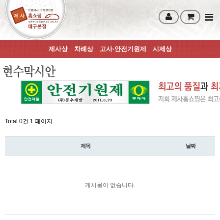
제사상
차례상
고사·안전기원제
시제상
Total 0건
1 페이지
제목
날짜
게시물이 없습니다.