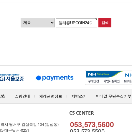
방침
쇼핑안내
제례관련정보
지방쓰기
이메일 무단수집거부
|
|
|
|
CS CENTER
역시 달서구 감삼북길 104 (감삼동)
15-대구달서-0251