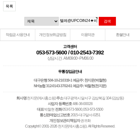
목록
적립금 사용안내
개인정보취급방침
이용약관
환불안내
고객센터
053-573-5600 / 010-2543-7392
상담시간. AM09:00~PM06:00
무통장입금안내
대구은행 504-10-210319-1 예금주: 천지문(박철현)
NH농협 312-0143-3702-61 예금주: 박철현(천지문)
회사명
천지문(제사홈쇼핑)
주소
대구광역시 달서구 감삼북길 104 (감삼동)
사업자 등록번호
486-36-00028
대표
박철현
전화
053-573-5600, 053-573-5500
통신판매업신고번호
2015-대구달서-0251
개인정보관리책임자
권귀화
Copyright © 2001-2026 천지문(제사홈쇼핑). All Rights Reserved.