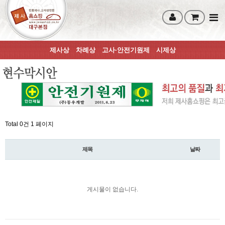
제사상
차례상
고사·안전기원제
시제상
Total 0건
1 페이지
제목
날짜
게시물이 없습니다.