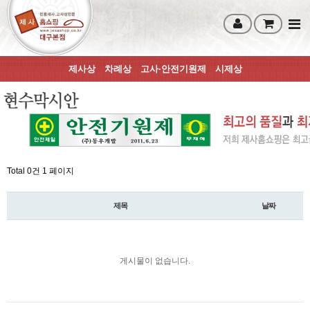
제사상
차례상
고사·안전기원제
시제상
Total 0건
1 페이지
제목
날짜
게시물이 없습니다.