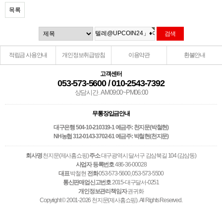
목록
적립금 사용안내
개인정보취급방침
이용약관
환불안내
고객센터
053-573-5600 / 010-2543-7392
상담시간. AM09:00~PM06:00
무통장입금안내
대구은행 504-10-210319-1 예금주: 천지문(박철현)
NH농협 312-0143-3702-61 예금주: 박철현(천지문)
회사명
천지문(제사홈쇼핑)
주소
대구광역시 달서구 감삼북길 104 (감삼동)
사업자 등록번호
486-36-00028
대표
박철현
전화
053-573-5600, 053-573-5500
통신판매업신고번호
2015-대구달서-0251
개인정보관리책임자
권귀화
Copyright © 2001-2026 천지문(제사홈쇼핑). All Rights Reserved.