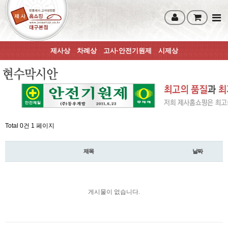
제사상
차례상
고사·안전기원제
시제상
Total 0건
1 페이지
제목
날짜
게시물이 없습니다.