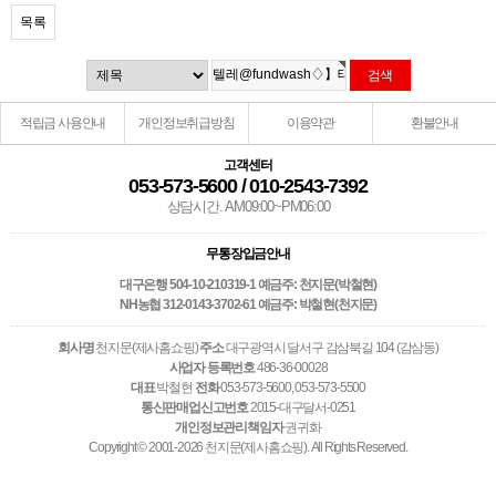
목록
적립금 사용안내
개인정보취급방침
이용약관
환불안내
고객센터
053-573-5600 / 010-2543-7392
상담시간. AM09:00~PM06:00
무통장입금안내
대구은행 504-10-210319-1 예금주: 천지문(박철현)
NH농협 312-0143-3702-61 예금주: 박철현(천지문)
회사명
천지문(제사홈쇼핑)
주소
대구광역시 달서구 감삼북길 104 (감삼동)
사업자 등록번호
486-36-00028
대표
박철현
전화
053-573-5600, 053-573-5500
통신판매업신고번호
2015-대구달서-0251
개인정보관리책임자
권귀화
Copyright © 2001-2026 천지문(제사홈쇼핑). All Rights Reserved.