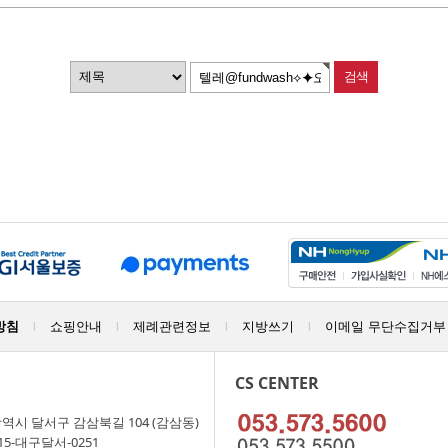
방침
쇼핑안내
제례관련정보
지방쓰기
이메일 무단수집거부
|
|
|
|
CS CENTER
역시 달서구 감삼북길 104 (감삼동)
15-대구달서-0251