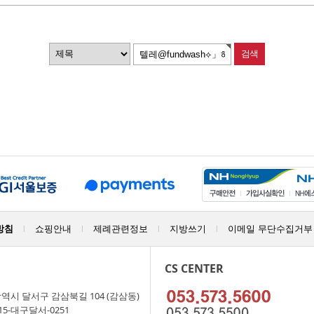
방침
쇼핑안내
제례관련정보
지방쓰기
이메일 무단수집거부
|
|
|
|
CS CENTER
역시 달서구 감삼북길 104 (감삼동)
15-대구달서-0251