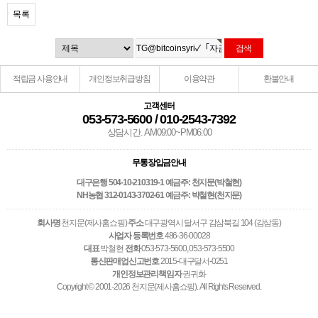
목록
적립금 사용안내
개인정보취급방침
이용약관
환불안내
고객센터
053-573-5600 / 010-2543-7392
상담시간. AM09:00~PM06:00
무통장입금안내
대구은행 504-10-210319-1 예금주: 천지문(박철현)
NH농협 312-0143-3702-61 예금주: 박철현(천지문)
회사명
천지문(제사홈쇼핑)
주소
대구광역시 달서구 감삼북길 104 (감삼동)
사업자 등록번호
486-36-00028
대표
박철현
전화
053-573-5600, 053-573-5500
통신판매업신고번호
2015-대구달서-0251
개인정보관리책임자
권귀화
Copyright © 2001-2026 천지문(제사홈쇼핑). All Rights Reserved.