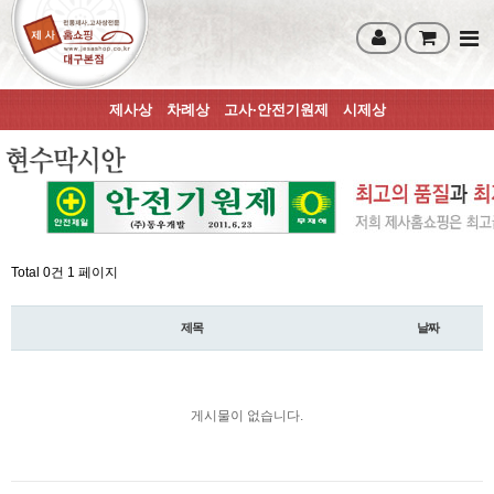
제사상
차례상
고사·안전기원제
시제상
Total 0건
1 페이지
제목
날짜
게시물이 없습니다.