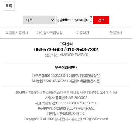
목록
적립금 사용안내
개인정보취급방침
이용약관
환불안내
고객센터
053-573-5600 / 010-2543-7392
상담시간. AM09:00~PM06:00
무통장입금안내
대구은행 504-10-210319-1 예금주: 천지문(박철현)
NH농협 312-0143-3702-61 예금주: 박철현(천지문)
회사명
천지문(제사홈쇼핑)
주소
대구광역시 달서구 감삼북길 104 (감삼동)
사업자 등록번호
486-36-00028
대표
박철현
전화
053-573-5600, 053-573-5500
통신판매업신고번호
2015-대구달서-0251
개인정보관리책임자
권귀화
Copyright © 2001-2026 천지문(제사홈쇼핑). All Rights Reserved.