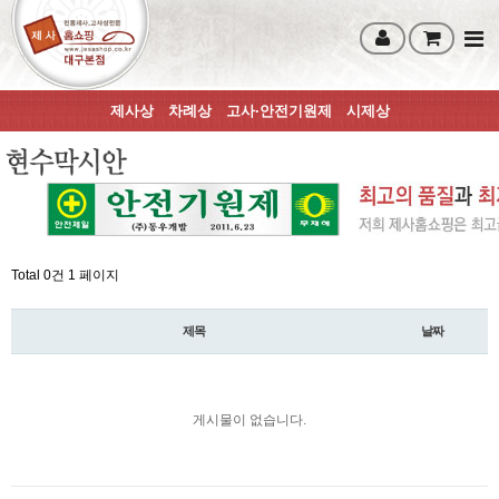
제사상
차례상
고사·안전기원제
시제상
Total 0건
1 페이지
제목
날짜
게시물이 없습니다.