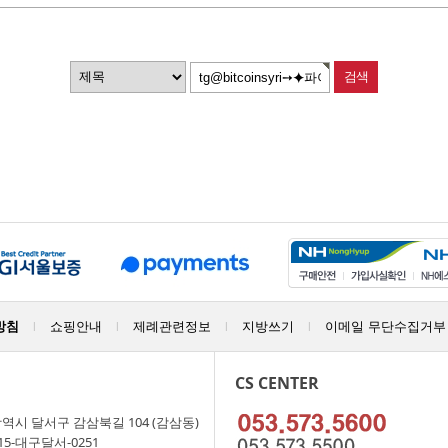
방침
쇼핑안내
제례관련정보
지방쓰기
이메일 무단수집거부
|
|
|
|
CS CENTER
역시 달서구 감삼북길 104 (감삼동)
15-대구달서-0251