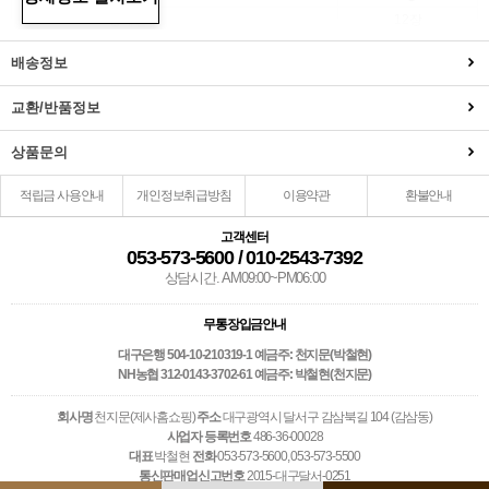
명태전
12장
육원전
21개(약450g)
배송정보
꼬치전
5장
전
가자미전(국내산)
2마리
교환/반품정보
고구마전
약450g
부추전
3장
상품문의
배추전
2장
적립금 사용안내
개인정보취급방침
이용약관
환불안내
육류
닭
1마리
소고기산적
3장
고객센터
산적
돔베기적
2꼬치
053-573-5600 / 010-2543-7392
상담시간. AM09:00~PM06:00
종 류
품 목
수 량
무통장입금안내
사과
3개
배
3개
대구은행 504-10-210319-1 예금주: 천지문(박철현)
NH농협 312-0143-3702-61 예금주: 박철현(천지문)
감(상주곶감)
5(5)개
과일
밤(생율)
1팩
회사명
천지문(제사홈쇼핑)
주소
대구광역시 달서구 감삼북길 104 (감삼동)
대추
약120g
사업자 등록번호
486-36-00028
바나나
1개
대표
박철현
전화
053-573-5600, 053-573-5500
통신판매업신고번호
2015-대구달서-0251
파란나물
약500g