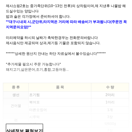
제사쇼핑2호는 중가족단위(10~13인 전후)의 상차림이며,제 지낸후 나물밥 해
드실수있는 양입니다
밥과 술은 각가정에서 준비하셔야 합니다.
**대구시내외 시,군단위,타지역은 거리에 따라 배송비가 부과됩니다(주문전 꼭
지역문의요망)**
미리예약을 하시되 날짜가 촉박한경우는 전화문의바랍니다
제사음식만 제공되며 상과,제기등 기물은 포함되지 않습니다.
******상세한 원산지 안내는 하단 자료실에서 볼수있습니다******
*추가제물 필요시 주문 가능합니다*
돼지고기,삶은문어,조기,홍합,고등어등...
종 류
품 목
수 량
생선
조기찜
2마리
북어포
1마리
건어물
마른오징어
1개
시루떡
3장
편
송편
약600g
상세정보 펼쳐보기
두부전
7장