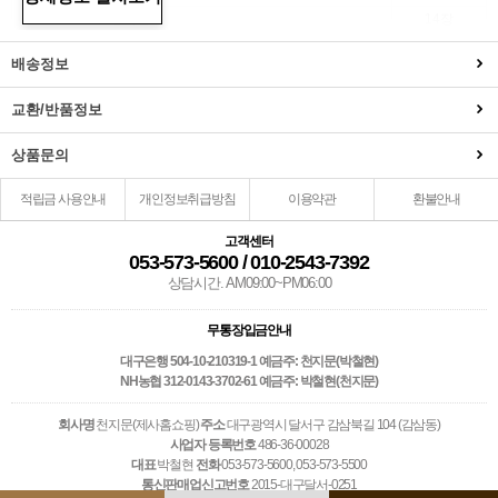
명태전
14장
꼬치전
5장
배송정보
전
가자미전(국내산)
2마리
배추전
2장
교환/반품정보
부추전
5장
고구마전
약500g
상품문의
호박전
약300g
닭
1마리
적립금 사용안내
개인정보취급방침
이용약관
환불안내
육류
돼지고기
약1kg
고객센터
소고기산적
3장
053-573-5600 / 010-2543-7392
산적
돔베기산적
2꼬치
상담시간. AM09:00~PM06:00
종 류
품 목
수 량
무통장입금안내
사과
3개
대구은행 504-10-210319-1 예금주: 천지문(박철현)
배
3개
NH농협 312-0143-3702-61 예금주: 박철현(천지문)
감(상주곶감)
5(7개)
과일
회사명
천지문(제사홈쇼핑)
주소
대구광역시 달서구 감삼북길 104 (감삼동)
밤(생율)
2팩
사업자 등록번호
486-36-00028
대추
약130g
대표
박철현
전화
053-573-5600, 053-573-5500
바나나
1개
통신판매업신고번호
2015-대구달서-0251