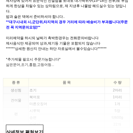
제사상에 있어서 표준적인 진설법을 토대로 대가족위주(15~18인 전후)로 푸짐
하게 한상을 차릴수 있는 상차림으로, 제 지낸후 나물밥 해드실수 있는 양입니
다.
밥과 술은 댁에서 준비하셔야 합니다..
**대구시내외 시,군단위,타지역의 경우 거리에 따라 배송비가 부과됩니다(주문
전 꼭 지역문의요망)**
미리예약을 하시되 날짜가 촉박한경우는 전화문의바랍니다
제사음식만 제공되며 상과,제기등 기물은 포함되지 않습니다
******상세한 원산지 안내는 하단 자료실에서 볼수있습니다******
*추가제물 필요시 주문가능합니다*
삶은문어,조기,홍합,고등어등...
종 류
품 목
수 량
생선찜
조기
2마리
북어포
1마리
건어물
마른오징어
1개
시루떡
5장
편
송편
약600g
육원전
22개
두부전
7장
상세정보 펼쳐보기